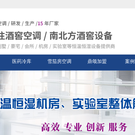
医药冷库
雪茄房空调
鼎颂加盟
案例