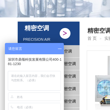
CONTROLPRECISION
精密空调
AIR COND
精密空调
精密空
首 页
实
＞
PRECISION AIR
CONDITIONING
请您留言
机房恒温恒湿精密空调
深圳市鼎颂科技发展有限公司400-1
实验室恒温恒湿精密空调
81-1230
测试室恒温恒湿精密空调
培育室恒温恒湿精密空调
吊顶式恒温恒湿精密空调